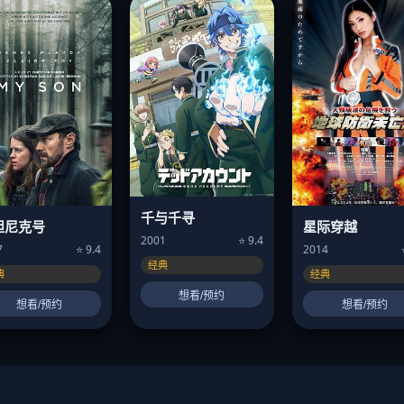
千与千寻
星际穿越
坦尼克号
2001
⭐ 9.4
2014
7
⭐ 9.4
经典
经典
典
想看/预约
想看/预约
想看/预约