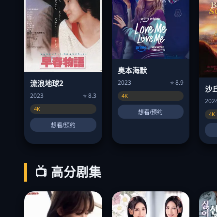
奥本海默
流浪地球2
2023
⭐ 8.9
沙
2023
⭐ 8.3
4K
202
4K
想看/预约
4K
想看/预约
📺 高分剧集