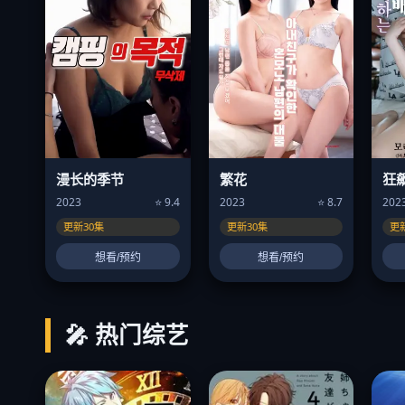
漫长的季节
繁花
狂
2023
⭐ 9.4
2023
⭐ 8.7
202
更新30集
更新30集
更
想看/预约
想看/预约
🎤 热门综艺