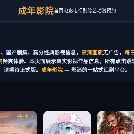
成年影院
首页
电影
电视剧
综艺
动漫
预约
、国产剧集、高分经典影视信息，
高清画质
无广告，
每
告
畅爽体验。本页面展示真实影视作品信息，所有点击跳
请期待正式版。
成年影院
— 影迷的一站式追剧平台。