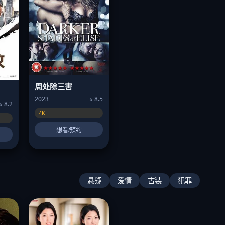
周处除三害
2023
⭐ 8.5
⭐ 8.2
4K
想看/预约
悬疑
爱情
古装
犯罪