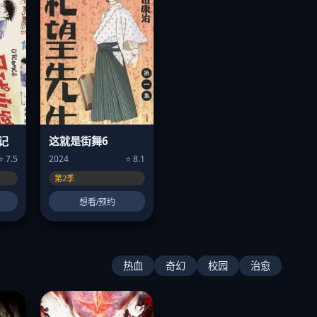
记
这就是街舞6
⭐ 7.5
2024
⭐ 8.1
第2季
想看/预约
热血
奇幻
校园
治愈