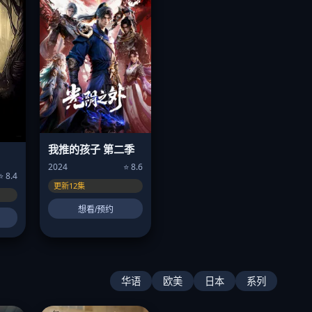
我推的孩子 第二季
2024
⭐ 8.6
⭐ 8.4
更新12集
想看/预约
华语
欧美
日本
系列