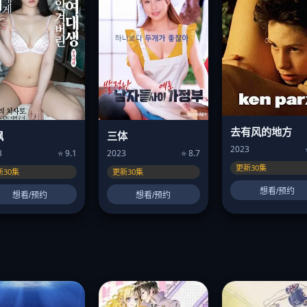
去有风的地方
飙
三体
2023
3
⭐ 9.1
2023
⭐ 8.7
更新30集
新30集
更新30集
想看/预约
想看/预约
想看/预约