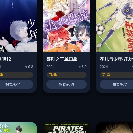
跑吧12
喜剧之王单口季
花儿与少年·好友
4
⭐ 6.8
2024
⭐ 8.0
2024
2季
第2季
第2季
想看/预约
想看/预约
想看/预约