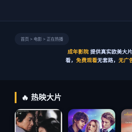
首页 > 电影 > 正在热播
成年影院
提供真实欧美大片
看，
免费观看
无套路，
无广
前往观看（开
关闭
发中）
🔥 热映大片