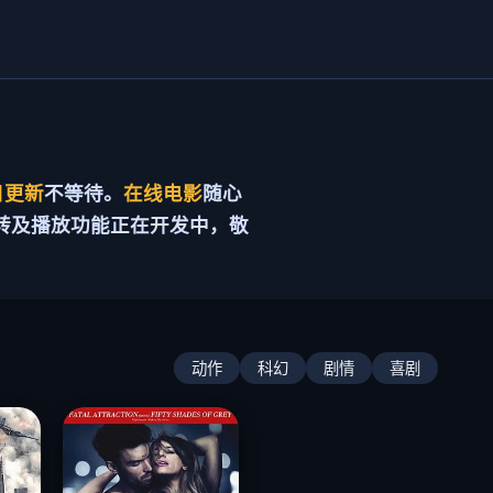
日更新
不等待。
在线电影
随心
转及播放功能正在开发中，敬
动作
科幻
剧情
喜剧