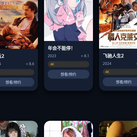
年会不能停！
飞驰人生2
丘2
2023
⭐ 8.1
2024
4
⭐ 8.6
4K
4K
想看/预约
想看/预约
想看/预约