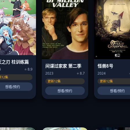
灭之刃 柱训练篇
怪兽8号
间谍过家家 第二季
4
⭐ 8.9
2024
2023
⭐ 8.7
新12集
更新12集
更新12集
想看/预约
想看/预约
想看/预约