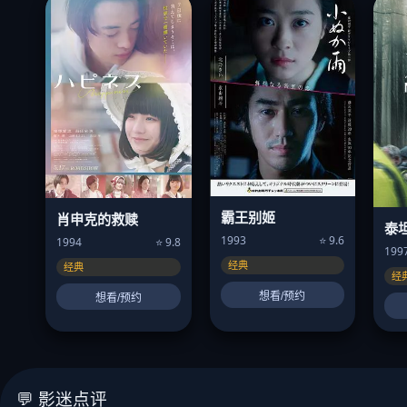
霸王别姬
肖申克的救赎
泰
1993
⭐ 9.6
1994
⭐ 9.8
199
经典
经典
经
想看/预约
想看/预约
💬 影迷点评