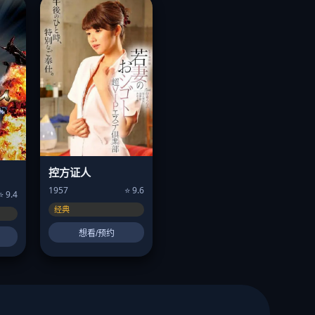
控方证人
1957
⭐ 9.6
⭐ 9.4
经典
想看/预约