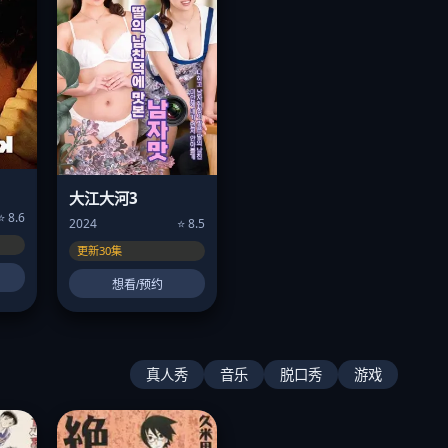
大江大河3
⭐ 8.6
2024
⭐ 8.5
更新30集
想看/预约
真人秀
音乐
脱口秀
游戏