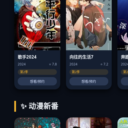
歌手2024
向往的生活7
奔
2024
⭐ 7.8
2024
⭐ 7.2
202
第2季
第2季
第
想看/预约
想看/预约
✨ 动漫新番