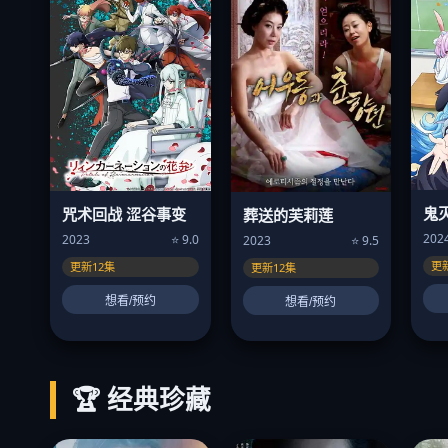
鬼
咒术回战 涩谷事变
葬送的芙莉莲
202
2023
⭐ 9.0
2023
⭐ 9.5
更
更新12集
更新12集
想看/预约
想看/预约
🏆 经典珍藏